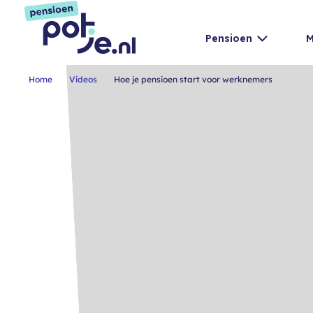
Hoe je pensioen
Pensioen
M
Home
>
Videos
>
Hoe je pensioen start voor werknemers