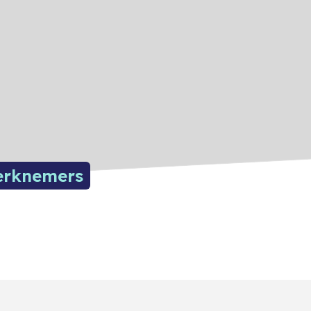
erknemers