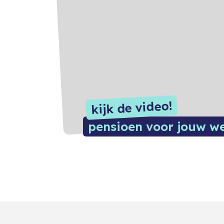
kijk de video!
pensioen voor jouw w