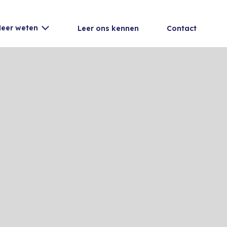
 start voor werknemers
eer weten
Leer ons kennen
Contact