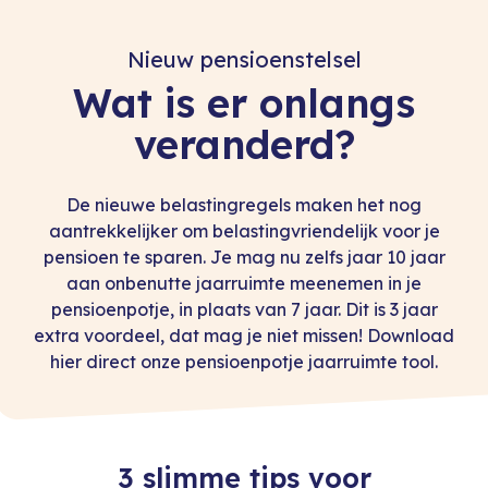
Vertel iets meer over jezelf
Nieuw pensioenstelsel
Ik ben ondernemer zonder
personeel
Wat is er onlangs
Ik ben ondernemer met
veranderd?
personeel
Ik ben werknemer in loondienst
De nieuwe belastingregels maken het nog
aantrekkelijker om belastingvriendelijk voor je
Naam
pensioen te sparen. Je mag nu zelfs jaar 10 jaar
aan onbenutte jaarruimte meenemen in je
pensioenpotje, in plaats van 7 jaar. Dit is 3 jaar
E-mail
extra voordeel, dat mag je niet missen! Download
hier direct onze pensioenpotje jaarruimte tool.
Telefoonnummer (optioneel)
3 slimme tips voor